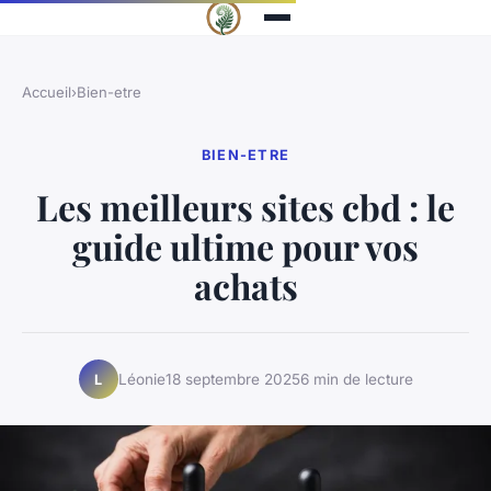
Accueil
›
Bien-etre
BIEN-ETRE
Les meilleurs sites cbd : le
guide ultime pour vos
achats
Léonie
18 septembre 2025
6 min de lecture
L