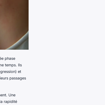
lée phase
me temps. Ils
gression) et
sieurs passages
ment. Une
a rapidité