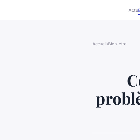
Actu
Accueil
›
Bien-etre
C
problè