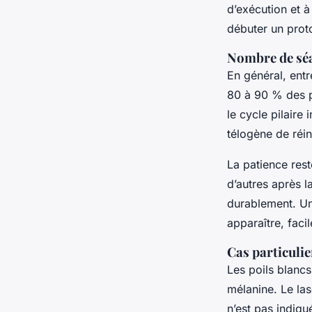
d’exécution et à
débuter un prot
Nombre de séa
En général, ent
80 à 90 % des p
le cycle pilaire
télogène de réin
La patience rest
d’autres après l
durablement. Un
apparaître, faci
Cas particulie
Les poils blancs
mélanine. Le las
n’est pas indiqu