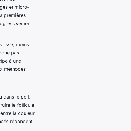
ges et micro-
les premières
progressivement
s lisse, moins
voque pas
icipe à une
aux méthodes
 dans le poil.
uire le follicule.
entre la couleur
oncés répondent