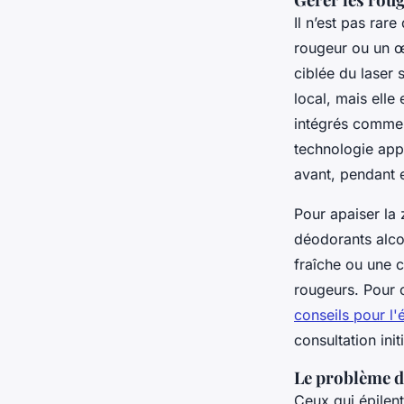
Il n’est pas rar
rougeur ou un œd
ciblée du laser 
local, mais elle
intégrés comme
technologie appo
avant, pendant 
Pour apaiser la 
déodorants alco
fraîche ou une 
rougeurs. Pour o
conseils pour l'é
consultation initi
Le problème de
Ceux qui épilent