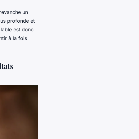
 revanche un
plus profonde et
alable est donc
ir à la fois
tats