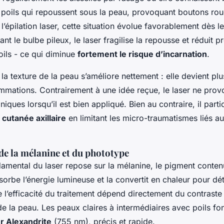
 poils qui repoussent sous la peau, provoquant boutons rou
 l’épilation laser, cette situation évolue favorablement dès 
ant le bulbe pileux, le laser fragilise la repousse et réduit 
oils - ce qui diminue
fortement le risque d’incarnation
.
a texture de la peau s’améliore nettement : elle devient plu
lammations. Contrairement à une idée reçue, le laser ne pro
oniques lorsqu’il est bien appliqué. Bien au contraire, il part
 cutanée axillaire
en limitant les micro-traumatismes liés 
de la mélanine et du phototype
amental du laser repose sur la mélanine, le pigment contenu
sorbe l’énergie lumineuse et la convertit en chaleur pour détr
e l’efficacité du traitement dépend directement du contraste 
 de la peau. Les peaux claires à intermédiaires avec poils f
er Alexandrite
(755 nm), précis et rapide.