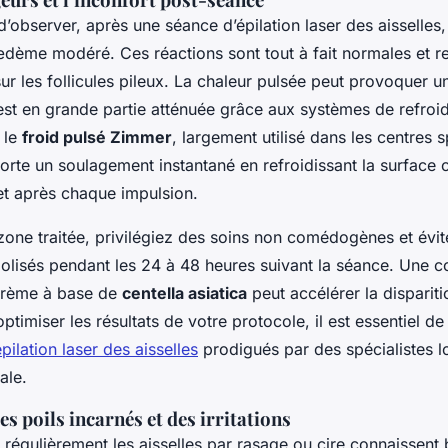
e d’observer, après une séance d’épilation laser des aisselles
ème modéré. Ces réactions sont tout à fait normales et ref
sur les follicules pileux. La chaleur pulsée peut provoquer u
 est en grande partie atténuée grâce aux systèmes de refroi
 le
froid pulsé Zimmer
, largement utilisé dans les centres s
rte un soulagement instantané en refroidissant la surface 
et après chaque impulsion.
zone traitée, privilégiez des soins non comédogènes et évit
olisés pendant les 24 à 48 heures suivant la séance. Une 
crème à base de
centella asiatica
peut accélérer la disparit
ptimiser les résultats de votre protocole, il est essentiel de
pilation laser des aisselles
prodigués par des spécialistes lo
ale.
s poils incarnés et des irritations
 régulièrement les aisselles par rasage ou cire connaissent 