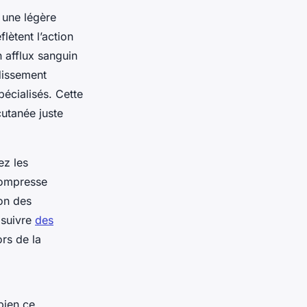
, une légère
lètent l’action
n afflux sanguin
dissement
pécialisés. Cette
cutanée juste
ez les
compresse
ion des
 suivre
des
rs de la
bien ce