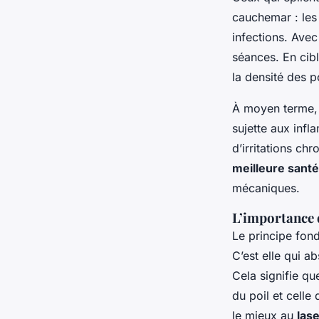
cauchemar : les
infections. Avec
séances. En cibl
la densité des p
À moyen terme, l
sujette aux inf
d’irritations chr
meilleure santé
mécaniques.
L’importance 
Le principe fond
C’est elle qui ab
Cela signifie qu
du poil et celle
le mieux au
las