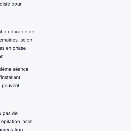
oisie pour
ation durable de
semaines, selon
ules en phase
r.
isième séance,
installent
s peuvent
ou pas de
épilation laser
igmentation