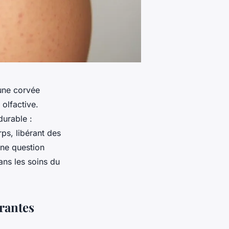
 une corvée
 olfactive.
durable :
ps, libérant des
une question
ans les soins du
rantes