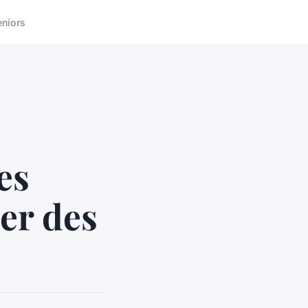
eniors
es
ser des