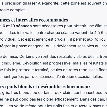
 la précision du laser Alexandrite, cette zone est souvent ch
ocole complet.
nces et intervalles recommandés
re
6 et 10 séances
sont nécessaires pour obtenir une élimin
oils. Les intervalles entre chaque séance varient de 4 à 6 
 individuel. Cet espacement est crucial : il permet aux follic
tégrer la phase anagène, où ils deviennent sensibles au lase
e de mise. Certains verront des résultats visibles dès la tro
a cinquième. L’évolution est progressive, mais les résultats s’
e fois le protocole terminé, seules de rares repousses fine
lement gérées par des séances d’entretien occasionnelles.
rs : poils blonds et déséquilibres hormonaux
, gris, très blonds ou certains roux clairs contiennent peu 
er ne peut donc pas les cibler efficacement. Dans ces cas, l’
ée. Il en va de même pour les poils fins et duveteux sans p