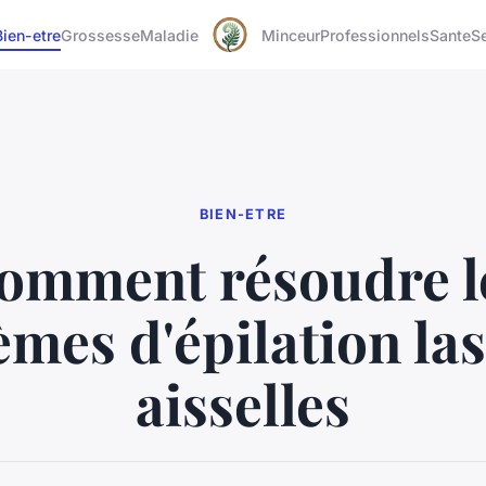
Bien-etre
Grossesse
Maladie
Minceur
Professionnels
Sante
S
BIEN-ETRE
omment résoudre l
mes d'épilation la
aisselles