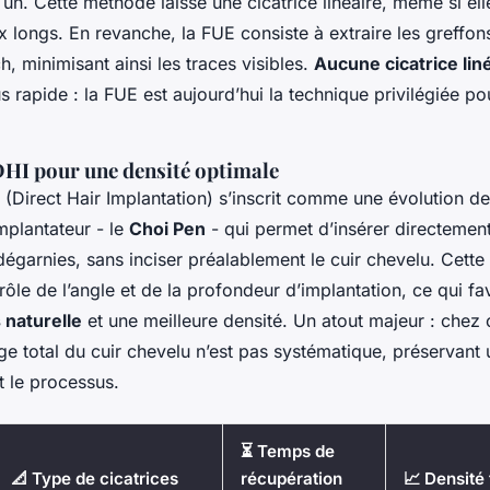
r un. Cette méthode laisse une cicatrice linéaire, même si ell
 longs. En revanche, la FUE consiste à extraire les greffons
, minimisant ainsi les traces visibles.
Aucune cicatrice lin
s rapide : la FUE est aujourd’hui la technique privilégiée p
DHI pour une densité optimale
Direct Hair Implantation) s’inscrit comme une évolution de 
implantateur - le
Choi Pen
- qui permet d’insérer directement
égarnies, sans inciser préalablement le cuir chevelu. Cette
rôle de l’angle et de la profondeur d’implantation, ce qui fa
 naturelle
et une meilleure densité. Un atout majeur : chez 
age total du cuir chevelu n’est pas systématique, préservan
t le processus.
⏳ Temps de
📐 Type de cicatrices
récupération
📈 Densité