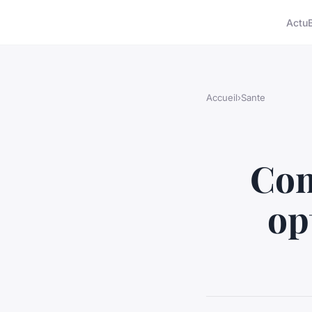
Actu
Accueil
›
Sante
Com
op