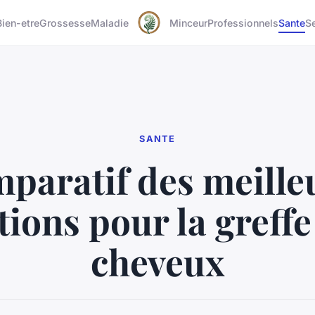
Bien-etre
Grossesse
Maladie
Minceur
Professionnels
Sante
S
SANTE
paratif des meille
tions pour la greffe
cheveux