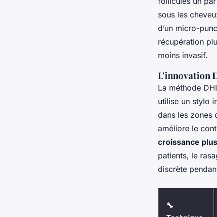
follicules un pa
sous les cheveux
d’un micro-punch
récupération plu
moins invasif.
L'innovation 
La méthode DHI (
utilise un stylo 
dans les zones d
améliore le cont
croissance plus
patients, le ras
discrète pendan
🔧