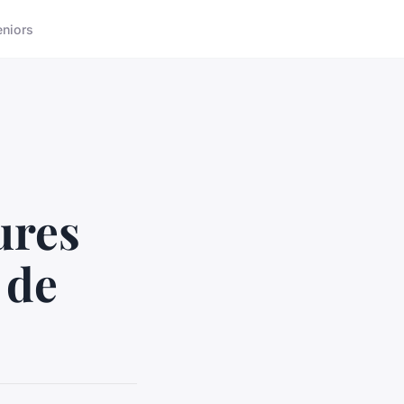
eniors
ures
 de