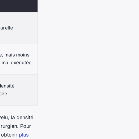
urelle
e, mais moins
si mal exécutée
densité
sée
elu, la densité
irurgien. Pour
 obtenir
plus