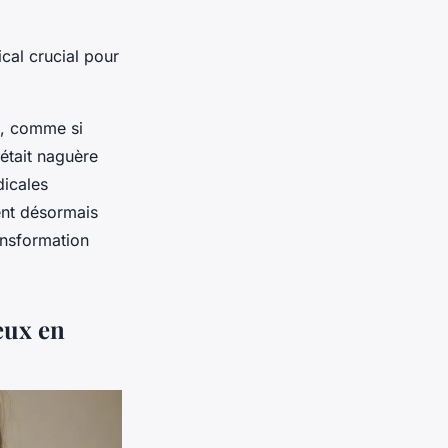
cal crucial pour
e, comme si
était naguère
dicales
ent désormais
ransformation
eux en