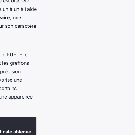
e est discrète
 un à un à l’aide
éaire
, une
our son caractère
la FUE. Elle
 les greffons
 précision
vorise une
certains
t une apparence
 finale obtenue