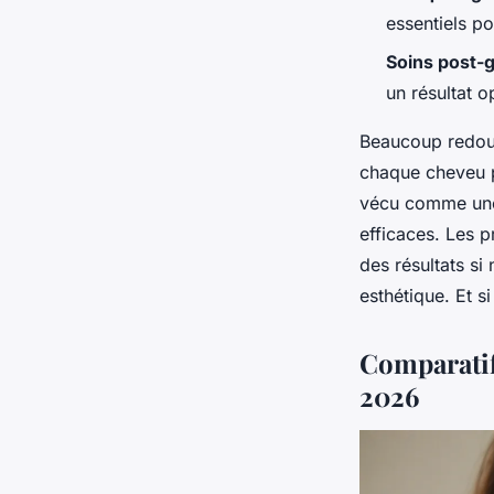
essentiels po
Soins post-g
un résultat o
Beaucoup redou
chaque cheveu p
vécu comme une 
efficaces. Les p
des résultats si 
esthétique. Et s
Comparatif
2026