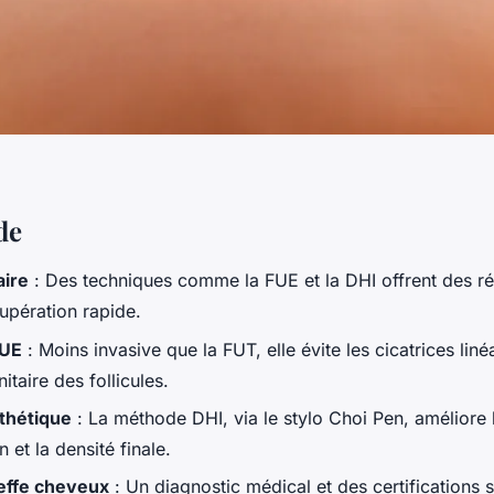
de
aire
: Des techniques comme la FUE et la DHI offrent des rés
upération rapide.
FUE
: Moins invasive que la FUT, elle évite les cicatrices liné
nitaire des follicules.
thétique
: La méthode DHI, via le stylo Choi Pen, améliore 
n et la densité finale.
reffe cheveux
: Un diagnostic médical et des certifications 