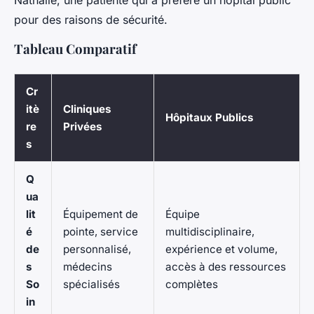
Nathalie, une patiente qui a préféré un hôpital public
pour des raisons de sécurité.
Tableau Comparatif
Cr
itè
Cliniques
Hôpitaux Publics
re
Privées
s
Q
ua
lit
Équipement de
Équipe
é
pointe, service
multidisciplinaire,
de
personnalisé,
expérience et volume,
s
médecins
accès à des ressources
So
spécialisés
complètes
in