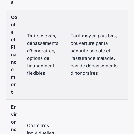
s
Co
ût
s
Tarifs élevés,
Tarif moyen plus bas,
et
dépassements
couverture par la
Fi
d’honoraires,
sécurité sociale et
na
options de
l’assurance maladie,
nc
financement
pas de dépassements
e
flexibles
d’honoraires
m
en
t
En
vir
on
Chambres
ne
individuelles,