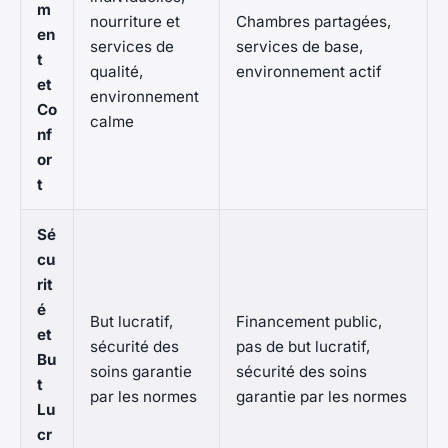
m
nourriture et
Chambres partagées,
en
services de
services de base,
t
qualité,
environnement actif
et
environnement
Co
calme
nf
or
t
Sé
cu
rit
é
But lucratif,
Financement public,
et
sécurité des
pas de but lucratif,
Bu
soins garantie
sécurité des soins
t
par les normes
garantie par les normes
Lu
cr